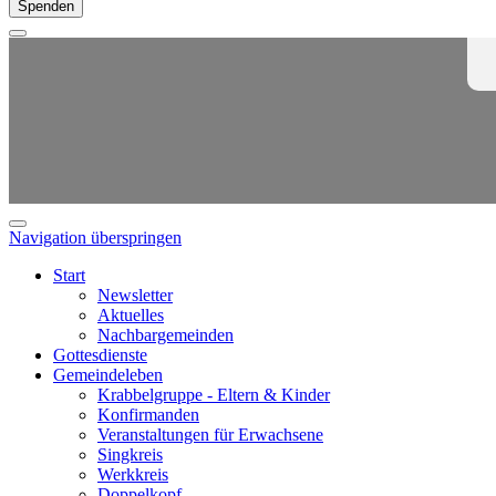
Spenden
Navigation überspringen
Start
Newsletter
Aktuelles
Nachbargemeinden
Gottesdienste
Gemeindeleben
Krabbelgruppe - Eltern & Kinder
Konfirmanden
Veranstaltungen für Erwachsene
Singkreis
Werkkreis
Doppelkopf