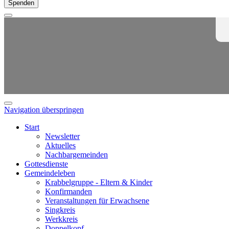
Spenden
Navigation überspringen
Start
Newsletter
Aktuelles
Nachbargemeinden
Gottesdienste
Gemeindeleben
Krabbelgruppe - Eltern & Kinder
Konfirmanden
Veranstaltungen für Erwachsene
Singkreis
Werkkreis
Doppelkopf