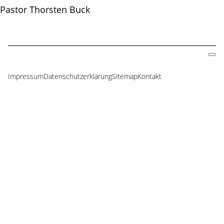
Pastor Thorsten Buck
Impressum
Datenschutzerklärung
Sitemap
Kontakt
Navigation
überspringen