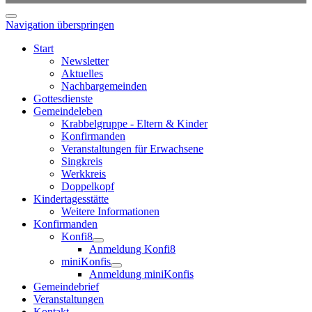
Navigation überspringen
Start
Newsletter
Aktuelles
Nachbargemeinden
Gottesdienste
Gemeindeleben
Krabbelgruppe - Eltern & Kinder
Konfirmanden
Veranstaltungen für Erwachsene
Singkreis
Werkkreis
Doppelkopf
Kindertagesstätte
Weitere Informationen
Konfirmanden
Konfi8
Anmeldung Konfi8
miniKonfis
Anmeldung miniKonfis
Gemeindebrief
Veranstaltungen
Kontakt