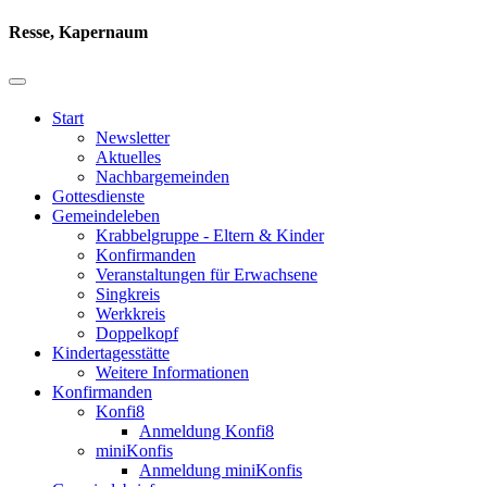
Resse, Kapernaum
Start
Newsletter
Aktuelles
Nachbargemeinden
Gottesdienste
Gemeindeleben
Krabbelgruppe - Eltern & Kinder
Konfirmanden
Veranstaltungen für Erwachsene
Singkreis
Werkkreis
Doppelkopf
Kindertagesstätte
Weitere Informationen
Konfirmanden
Konfi8
Anmeldung Konfi8
miniKonfis
Anmeldung miniKonfis