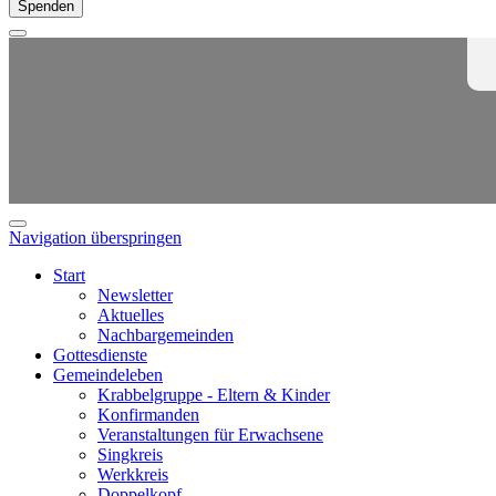
Spenden
Navigation überspringen
Start
Newsletter
Aktuelles
Nachbargemeinden
Gottesdienste
Gemeindeleben
Krabbelgruppe - Eltern & Kinder
Konfirmanden
Veranstaltungen für Erwachsene
Singkreis
Werkkreis
Doppelkopf