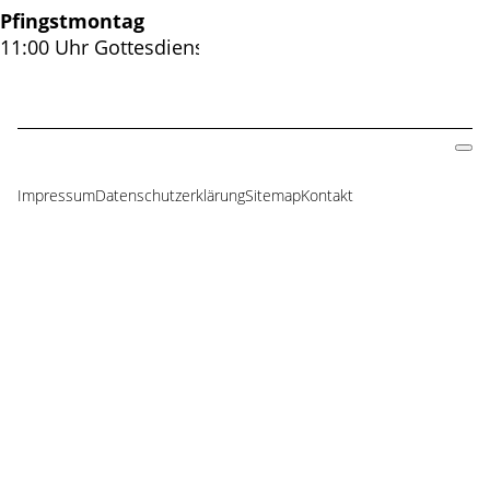
Pfingstmontag
11:00 Uhr Gottesdienst -
Pastorin Lonkwitz
Impressum
Datenschutzerklärung
Sitemap
Kontakt
Navigation
überspringen