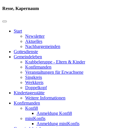
Resse, Kapernaum
Start
Newsletter
Aktuelles
Nachbargemeinden
Gottesdienste
Gemeindeleben
Krabbelgruppe - Eltern & Kinder
Konfirmanden
Veranstaltungen für Erwachsene
Singkreis
Werkkreis
Doppelkopf
Kindertagesstätte
Weitere Informationen
Konfirmanden
Konfi8
Anmeldung Konfi8
miniKonfis
Anmeldung miniKonfis