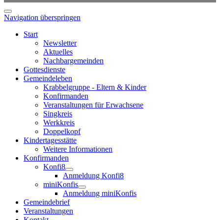
Navigation überspringen
Start
Newsletter
Aktuelles
Nachbargemeinden
Gottesdienste
Gemeindeleben
Krabbelgruppe - Eltern & Kinder
Konfirmanden
Veranstaltungen für Erwachsene
Singkreis
Werkkreis
Doppelkopf
Kindertagesstätte
Weitere Informationen
Konfirmanden
Konfi8
Anmeldung Konfi8
miniKonfis
Anmeldung miniKonfis
Gemeindebrief
Veranstaltungen
Kontakt