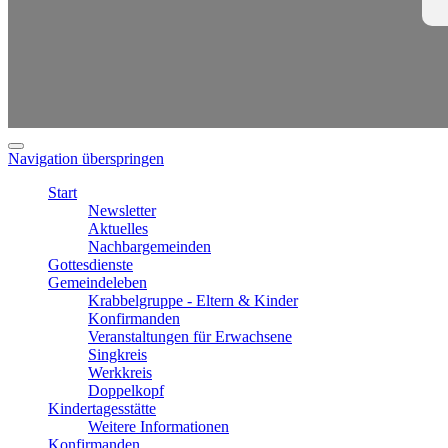
Navigation überspringen
Start
Newsletter
Aktuelles
Nachbargemeinden
Gottesdienste
Gemeindeleben
Krabbelgruppe - Eltern & Kinder
Konfirmanden
Veranstaltungen für Erwachsene
Singkreis
Werkkreis
Doppelkopf
Kindertagesstätte
Weitere Informationen
Konfirmanden