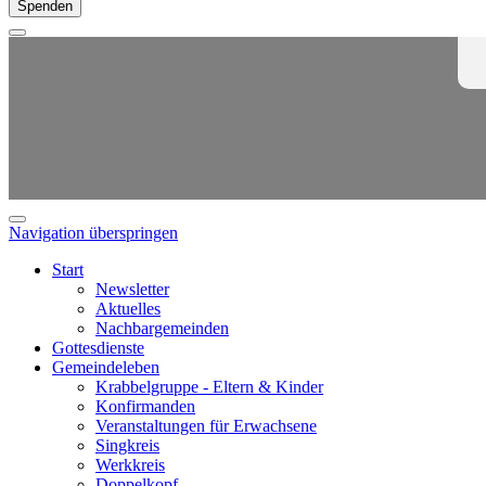
Spenden
Navigation überspringen
Start
Newsletter
Aktuelles
Nachbargemeinden
Gottesdienste
Gemeindeleben
Krabbelgruppe - Eltern & Kinder
Konfirmanden
Veranstaltungen für Erwachsene
Singkreis
Werkkreis
Doppelkopf