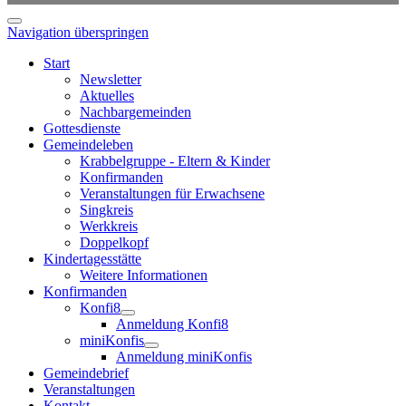
Navigation überspringen
Start
Newsletter
Aktuelles
Nachbargemeinden
Gottesdienste
Gemeindeleben
Krabbelgruppe - Eltern & Kinder
Konfirmanden
Veranstaltungen für Erwachsene
Singkreis
Werkkreis
Doppelkopf
Kindertagesstätte
Weitere Informationen
Konfirmanden
Konfi8
Anmeldung Konfi8
miniKonfis
Anmeldung miniKonfis
Gemeindebrief
Veranstaltungen
Kontakt