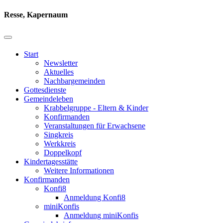
Resse, Kapernaum
Start
Newsletter
Aktuelles
Nachbargemeinden
Gottesdienste
Gemeindeleben
Krabbelgruppe - Eltern & Kinder
Konfirmanden
Veranstaltungen für Erwachsene
Singkreis
Werkkreis
Doppelkopf
Kindertagesstätte
Weitere Informationen
Konfirmanden
Konfi8
Anmeldung Konfi8
miniKonfis
Anmeldung miniKonfis