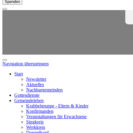
Spenden
Navigation überspringen
Start
Newsletter
Aktuelles
Nachbargemeinden
Gottesdienste
Gemeindeleben
Krabbelgruppe - Eltern & Kinder
Konfirmanden
Veranstaltungen für Erwachsene
Singkreis
Werkkreis
Doppelkopf