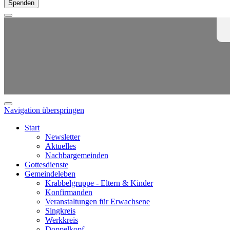
Spenden
Navigation überspringen
Start
Newsletter
Aktuelles
Nachbargemeinden
Gottesdienste
Gemeindeleben
Krabbelgruppe - Eltern & Kinder
Konfirmanden
Veranstaltungen für Erwachsene
Singkreis
Werkkreis
Doppelkopf