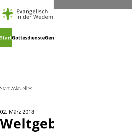
Navigation
Suchen
Start
Gottesdienste
Gemeindeleben
Kindertagesstätte
Ko
überspringen
Start
Aktuelles
02. März 2018
Weltgebetstag