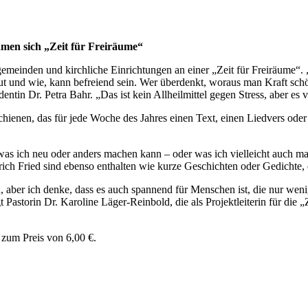
en sich „Zeit für Freiräume“
emeinden und kirchliche Einrichtungen an einer „Zeit für Freiräume“. 
tut und wie, kann befreiend sein. Wer überdenkt, woraus man Kraft sch
dentin Dr. Petra Bahr. „Das ist kein Allheilmittel gegen Stress, aber 
schienen, das für jede Woche des Jahres einen Text, einen Liedvers oder
 ich neu oder anders machen kann – oder was ich vielleicht auch mal 
h Fried sind ebenso enthalten wie kurze Geschichten oder Gedichte, d
n, aber ich denke, dass es auch spannend für Menschen ist, die nur we
 Pastorin Dr. Karoline Läger-Reinbold, die als Projektleiterin für die 
 zum Preis von 6,00 €.