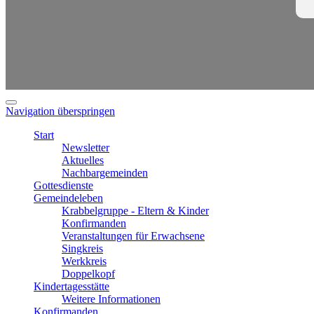
Navigation überspringen
Start
Newsletter
Aktuelles
Nachbargemeinden
Gottesdienste
Gemeindeleben
Krabbelgruppe - Eltern & Kinder
Konfirmanden
Veranstaltungen für Erwachsene
Singkreis
Werkkreis
Doppelkopf
Kindertagesstätte
Weitere Informationen
Konfirmanden