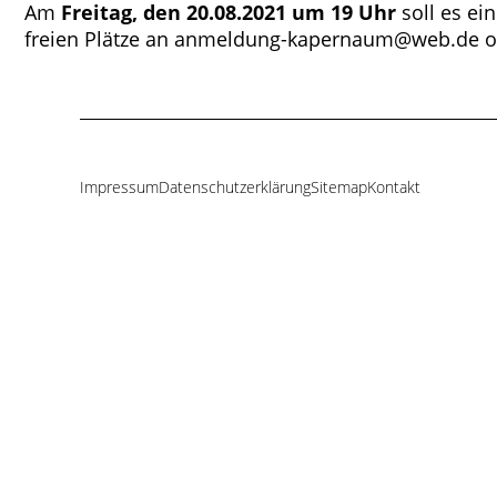
Am
Freitag, den 20.08.2021 um 19 Uhr
soll es ei
freien Plätze an anmeldung-kapernaum@web.de o
Impressum
Datenschutzerklärung
Sitemap
Kontakt
Navigation
überspringen