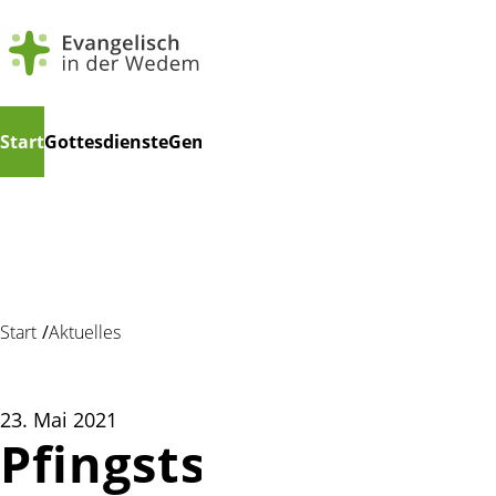
Navigation
Suchen
Start
Gottesdienste
Gemeindeleben
Kindertagesstätte
Ko
überspringen
Start
Aktuelles
23. Mai 2021
Pfingstsonntag 11