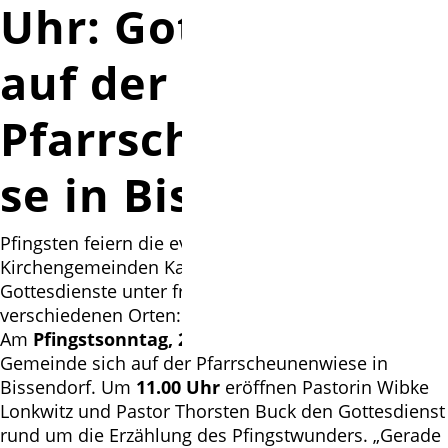
Uhr: Gottesdienst
auf der
Pfarrscheunenwie
se in Bissendorf
Pfingsten feiern die evangelischen
Kirchengemeinden Kapernaum und St. Michaelis
Gottesdienste unter freiem Himmel an
verschiedenen Orten:
Am
Pfingstsonntag, 23. Mai
versammelt die
Gemeinde sich auf der Pfarrscheunenwiese in
Bissendorf. Um
11.00 Uhr
eröffnen Pastorin Wibke
Lonkwitz und Pastor Thorsten Buck den Gottesdienst
rund um die Erzählung des Pfingstwunders. „Gerade