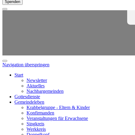
Spenden
Navigation überspringen
Start
Newsletter
Aktuelles
Nachbargemeinden
Gottesdienste
Gemeindeleben
Krabbelgruppe - Eltern & Kinder
Konfirmanden
Veranstaltungen für Erwachsene
Singkreis
Werkkreis
Doppelkopf