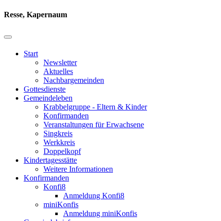
Resse, Kapernaum
Start
Newsletter
Aktuelles
Nachbargemeinden
Gottesdienste
Gemeindeleben
Krabbelgruppe - Eltern & Kinder
Konfirmanden
Veranstaltungen für Erwachsene
Singkreis
Werkkreis
Doppelkopf
Kindertagesstätte
Weitere Informationen
Konfirmanden
Konfi8
Anmeldung Konfi8
miniKonfis
Anmeldung miniKonfis