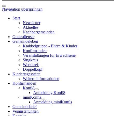
Navigation überspringen
Start
Newsletter
Aktuelles
Nachbargemeinden
Gottesdienste
Gemeindeleben
Krabbelgruppe - Eltern & Kinder
Konfirmanden
Veranstaltungen für Erwachsene
Singkreis
Werkkreis
Doppelkopf
Kindertagesstätte
Weitere Informationen
Konfirmanden
Konfi8
Anmeldung Konfi8
miniKonfis
Anmeldung miniKonfis
Gemeindebrief
Veranstaltungen
Kontakt