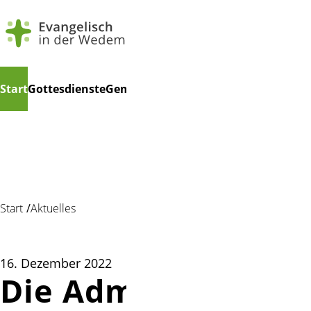
Navigation
Suchen
Start
Gottesdienste
Gemeindeleben
Kindertagesstätte
Ko
überspringen
Start
Aktuelles
16. Dezember 2022
Die Administration