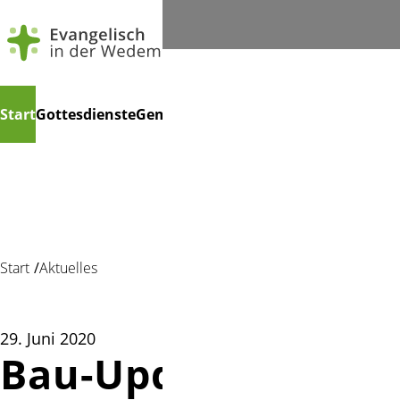
Navigation
Suchen
Start
Gottesdienste
Gemeindeleben
Kindertagesstätte
Ko
überspringen
Start
Aktuelles
29. Juni 2020
Bau-Update