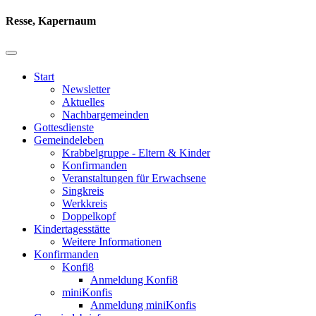
Resse, Kapernaum
Start
Newsletter
Aktuelles
Nachbargemeinden
Gottesdienste
Gemeindeleben
Krabbelgruppe - Eltern & Kinder
Konfirmanden
Veranstaltungen für Erwachsene
Singkreis
Werkkreis
Doppelkopf
Kindertagesstätte
Weitere Informationen
Konfirmanden
Konfi8
Anmeldung Konfi8
miniKonfis
Anmeldung miniKonfis