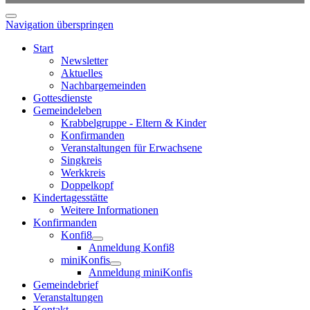
Navigation überspringen
Start
Newsletter
Aktuelles
Nachbargemeinden
Gottesdienste
Gemeindeleben
Krabbelgruppe - Eltern & Kinder
Konfirmanden
Veranstaltungen für Erwachsene
Singkreis
Werkkreis
Doppelkopf
Kindertagesstätte
Weitere Informationen
Konfirmanden
Konfi8
Anmeldung Konfi8
miniKonfis
Anmeldung miniKonfis
Gemeindebrief
Veranstaltungen
Kontakt