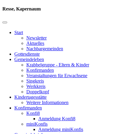
Resse, Kapernaum
Start
Newsletter
Aktuelles
Nachbargemeinden
Gottesdienste
Gemeindeleben
Krabbelgruppe - Eltern & Kinder
Konfirmanden
Veranstaltungen für Erwachsene
Singkreis
Werkkreis
Doppelkopf
Kindertagesstätte
Weitere Informationen
Konfirmanden
Konfi8
Anmeldung Konfi8
miniKonfis
Anmeldung miniKonfis