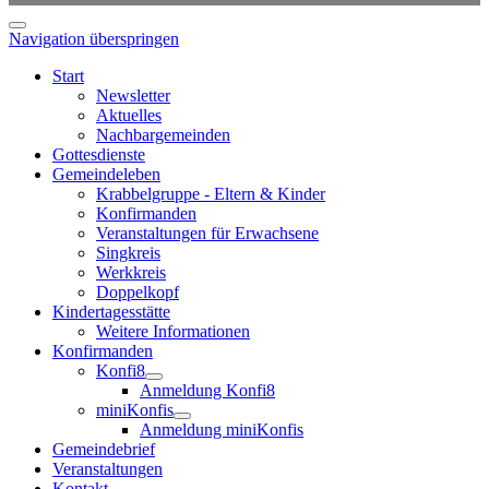
Navigation überspringen
Start
Newsletter
Aktuelles
Nachbargemeinden
Gottesdienste
Gemeindeleben
Krabbelgruppe - Eltern & Kinder
Konfirmanden
Veranstaltungen für Erwachsene
Singkreis
Werkkreis
Doppelkopf
Kindertagesstätte
Weitere Informationen
Konfirmanden
Konfi8
Anmeldung Konfi8
miniKonfis
Anmeldung miniKonfis
Gemeindebrief
Veranstaltungen
Kontakt