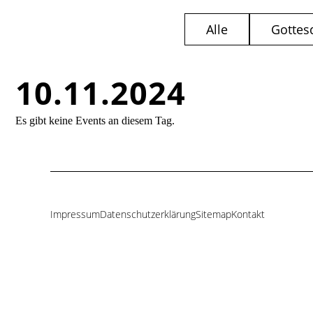
Alle
Gottes
10.11.2024
Es gibt keine Events an diesem Tag.
Impressum
Datenschutzerklärung
Sitemap
Kontakt
Navigation
überspringen