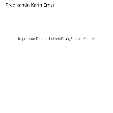
Prädikantin Karin Ernst
Impressum
Datenschutzerklärung
Sitemap
Kontakt
Navigation
überspringen