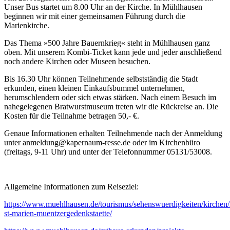
Unser Bus startet um 8.00 Uhr an der Kirche. In Mühlhausen
beginnen wir mit einer gemeinsamen Führung durch die
Marienkirche.
Das Thema »500 Jahre Bauernkrieg« steht in Mühlhausen ganz
oben. Mit unserem Kombi-Ticket kann jede und jeder anschließend
noch andere Kirchen oder Museen besuchen.
Bis 16.30 Uhr können Teilnehmende selbstständig die Stadt
erkunden, einen kleinen Einkaufsbummel unternehmen,
herumschlendern oder sich etwas stärken. Nach einem Besuch im
nahegelegenen Bratwurstmuseum treten wir die Rückreise an. Die
Kosten für die Teilnahme betragen 50,- €.
Genaue Informationen erhalten Teilnehmende nach der Anmeldung
unter anmeldung@kapernaum-resse.de oder im Kirchenbüro
(freitags, 9-11 Uhr) und unter der Telefonnummer 05131/53008.
Allgemeine Informationen zum Reiseziel:
https://www.muehlhausen.de/tourismus/sehenswuerdigkeiten/kirche
st-marien-muentzergedenkstaette/