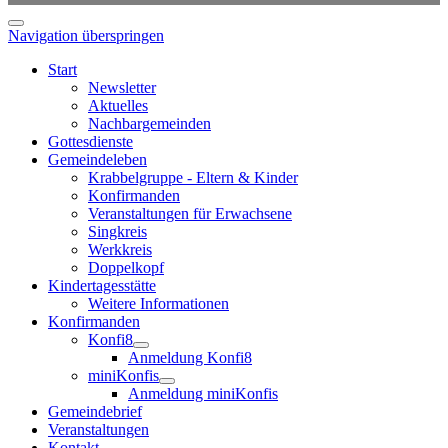
Navigation überspringen
Start
Newsletter
Aktuelles
Nachbargemeinden
Gottesdienste
Gemeindeleben
Krabbelgruppe - Eltern & Kinder
Konfirmanden
Veranstaltungen für Erwachsene
Singkreis
Werkkreis
Doppelkopf
Kindertagesstätte
Weitere Informationen
Konfirmanden
Konfi8
Anmeldung Konfi8
miniKonfis
Anmeldung miniKonfis
Gemeindebrief
Veranstaltungen
Kontakt