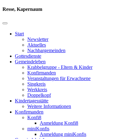
Resse, Kapernaum
Start
Newsletter
Aktuelles
Nachbargemeinden
Gottesdienste
Gemeindeleben
Krabbelgruppe - Eltern & Kinder
Konfirmanden
Veranstaltungen für Erwachsene
Singkreis
Werkkreis
Doppelkopf
Kindertagesstätte
Weitere Informationen
Konfirmanden
Konfi8
Anmeldung Konfi8
miniKonfis
Anmeldung miniKonfis